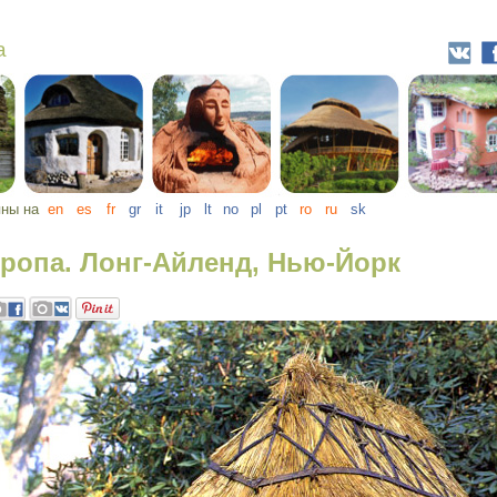
тропа. Лонг-Айленд, Нью-Йорк