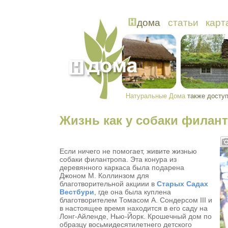
Жизнь как у собаки филан
Если ничего не помогает, живите жизнью
собаки филантропа. Эта конура из
деревянного каркаса была подарена
Джоном М. Коллинзом для
благотворительной акциии в
Старых Садах
Вестбури
, где она была куплена
благотворителем Томасом А. Сондерсом III и
в настоящее время находится в его саду на
Лонг-Айленде, Нью-Йорк. Крошечный дом по
образцу
восьмидесятилетнег
о детского